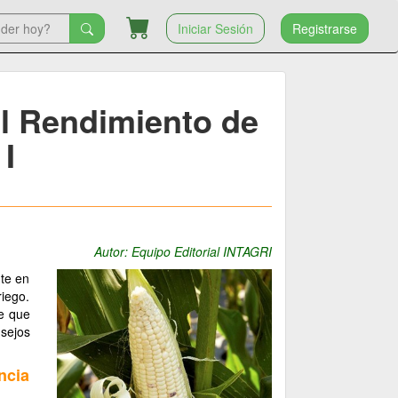
Iniciar Sesión
Registrarse
el Rendimiento de
 I
Autor: Equipo Editorial INTAGRI
nte en
riego.
ne que
nsejos
ncia