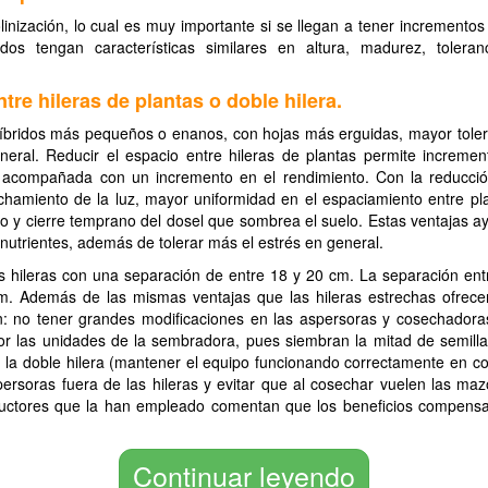
linización, lo cual es muy importante si se llegan a tener incrementos
os tengan características similares en altura, madurez, toleran
tre hileras de plantas o doble hilera.
íbridos más pequeños o enanos, con hojas más erguidas, mayor toler
neral. Reducir el espacio entre hileras de plantas permite incremen
acompañada con un incremento en el rendimiento. Con la reducció
chamiento de la luz, mayor uniformidad en el espaciamiento entre pl
o y cierre temprano del dosel que sombrea el suelo. Estas ventajas 
 nutrientes, además de tolerar más el estrés en general.
os hileras con una separación de entre 18 y 20 cm. La separación ent
m. Además de las mismas ventajas que las hileras estrechas ofrecen
n: no tener grandes modificaciones en las aspersoras y cosechadoras
por las unidades de la sembradora, pues siembran la mitad de semill
 la doble hilera (mantener el equipo funcionando correctamente en co
soras fuera de las hileras y evitar que al cosechar vuelen las maz
oductores que la han empleado comentan que los beneficios compensa
Continuar leyendo