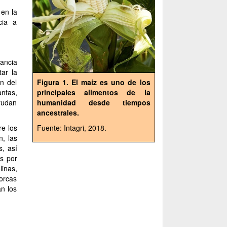
 en la
cia a
ancia
tar la
n del
Figura 1. El maíz es uno de los
antas,
principales alimentos de la
ayudan
humanidad desde tiempos
ancestrales.
re los
Fuente: Intagri, 2018.
, las
, así
as por
linas,
orcas
n los