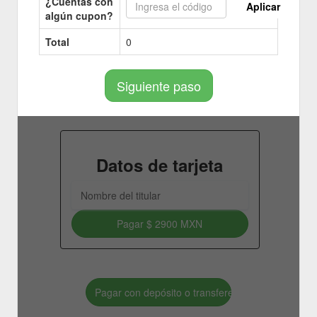
¿Cuentas con
Aplicar
algún cupon?
Total
0
Siguiente paso
Datos de tarjeta
Pagar
$ 2900 MXN
Pagar con depósito o transferencia bancaria.