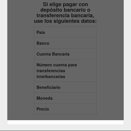
Si elige pagar con
depósito bancario o
transferencia bancaria,
use los siguientes datos:
País
Banco
Cuenta Bancaria
Número cuenta para
transferencias
interbancarias
Beneficiario
Moneda
Precio