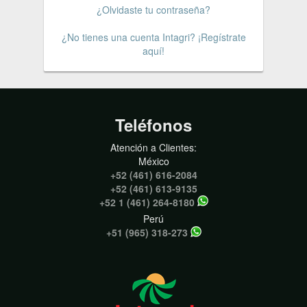
¿Olvidaste tu contraseña?
¿No tienes una cuenta Intagri? ¡Regístrate
aquí!
Teléfonos
Atención a Clientes:
México
+52 (461) 616-2084
+52 (461) 613-9135
+52 1 (461) 264-8180
Perú
+51 (965) 318-273