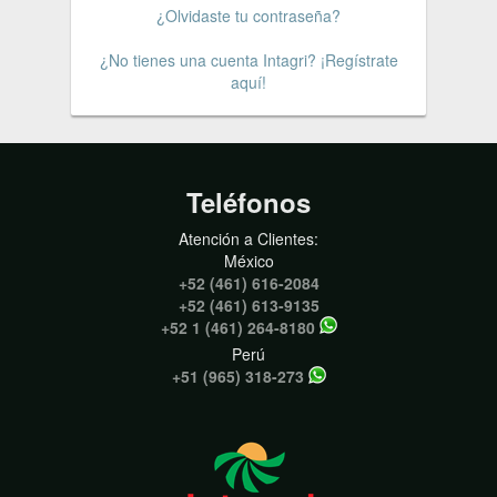
¿Olvidaste tu contraseña?
¿No tienes una cuenta Intagri? ¡Regístrate
aquí!
Teléfonos
Atención a Clientes:
México
+52 (461) 616-2084
+52 (461) 613-9135
+52 1 (461) 264-8180
Perú
+51 (965) 318-273