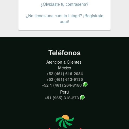
¿Olvidaste tu contraseña?
¿No tienes una cuenta Intagri? ¡Regístrate
aquí!
Teléfonos
Atención a Clientes:
México
+52 (461) 616-2084
+52 (461) 613-9135
+52 1 (461) 264-8180
Perú
+51 (965) 318-273