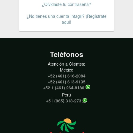
¿Olvidaste tu contraseña?
¿No tienes una cuenta Intagri? ¡Regístrate
aquí!
Teléfonos
Atención a Clientes:
México
+52 (461) 616-2084
+52 (461) 613-9135
+52 1 (461) 264-8180
Perú
+51 (965) 318-273