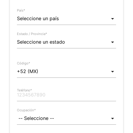
País*
Estado / Provincia*
Código*
Teléfono*
Ocupación*