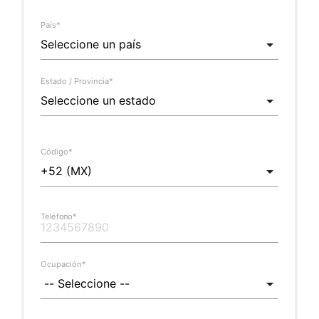
País*
Estado / Provincia*
Código*
Teléfono*
Ocupación*