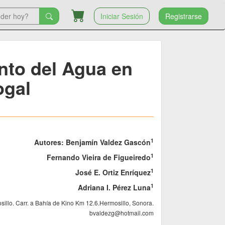
Iniciar Sesión
Registrarse
nto del Agua en
ogal
1
Autores: Benjamín Valdez Gascón
1
Fernando Vieira de Figueiredo
1
José E. Ortiz Enríquez
1
Adriana I. Pérez Luna
sillo. Carr. a Bahía de Kino Km 12.6.Hermosillo, Sonora.
bvaldezg@hotmail.com