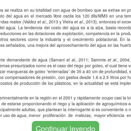
tivos se realiza en su totalidad con agua de bombeo que se extrae en 
sto del agua en el mercado libre oscila los 120 dlls/MM3 en una te
ndas reales (Valdez
et al
., 2013 y Vieira
et al
., 2013), entonces el exc
el agua. La tendencia del costo del agua es a la alza, basta recorda
educciones en las dotaciones de explotación, competencia en la produ
 otros sectores como la industria y el crecimiento poblacional. En
tes señalados, una mejora del aprovechamiento del agua en las huerta
mente demandante de agua (Samani
et al
., 2011; Sammis
et al
., 200
temas presurizados como es el caso del riego por goteo, el cual tiene 
utilizar mangueras de goteo “enterradas” de 35 a 40 cm de profundidad
ros compensadores de presión, con gastos desde 1.6 a 2.5 litros por 
os costos de producción de los plásticos, en la actualidad se está im
rimentalmente en la región en el 2001 y rápidamente ocupo casi la to
 estarse proporcionando el riego y la aplicación de agroquímicos a
ncipalmente adultas, que plantean la interrogante si es conveniente o 
r uso de agua, menor proliferación de malezas, mayor eficiencia en 
Continuar leyendo