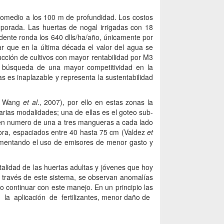
promedio a los 100 m de profundidad. Los costos
mporada. Las huertas de nogal irrigadas con 18
edente ronda los 640 dlls/ha/año, únicamente por
r que en la última década el valor del agua se
cción de cultivos con mayor rentabilidad por M3
 la búsqueda de una mayor competitividad en la
s es inaplazable y representa la sustentabilidad
4; Wang
et al
., 2007), por ello en estas zonas la
varias modalidades; una de ellas es el goteo sub-
, en numero de una a tres mangueras a cada lado
hora, espaciados entre 40 hasta 75 cm (Valdez
et
plementando el uso de emisores de menor gasto y
talidad de las huertas adultas y jóvenes que hoy
 través de este sistema, se observan anomalías
no continuar con este manejo. En un principio las
la aplicación de fertilizantes, menor daño de