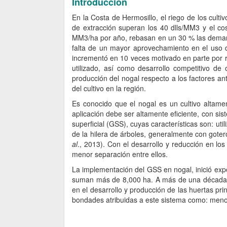
Introducción
En la Costa de Hermosillo, el riego de los cul
de extracción superan los 40 dlls/MM3 y el co
MM3/ha por año, rebasan en un 30 % las dema
falta de un mayor aprovechamiento en el uso d
incrementó en 10 veces motivado en parte por r
utilizado, así como desarrollo competitivo de
producción del nogal respecto a los factores an
del cultivo en la región.
Es conocido que el nogal es un cultivo alta
aplicación debe ser altamente eficiente, con sis
superficial (GSS), cuyas características son: 
de la hilera de árboles, generalmente con gote
al
., 2013). Con el desarrollo y reducción en l
menor separación entre ellos.
La implementación del GSS en nogal, inició expe
suman más de 8,000 ha. A más de una década de
en el desarrollo y producción de las huertas pri
bondades atribuidas a este sistema como: meno