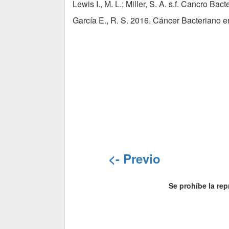
Lewis I., M. L.; Miller, S. A. s.f. Cancro Ba
García E., R. S. 2016. Cáncer Bacteriano en
<- Previo
Se prohíbe la rep