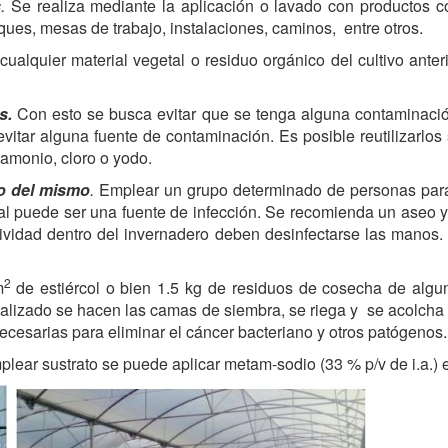
s
.
Se realiza mediante la aplicación o lavado con productos c
ques, mesas de trabajo, instalaciones, caminos, entre otros.
cualquier material vegetal o residuo orgánico del cultivo ant
s.
Con esto se busca evitar que se tenga alguna contaminación
 evitar alguna fuente de contaminación. Es posible reutilizarlos
amonio, cloro o yodo.
eo del mismo
.
Emplear un grupo determinado de personas para 
 cual puede ser una fuente de infección. Se recomienda un aseo 
vidad dentro del invernadero deben desinfectarse las manos. 
2
m
de estiércol o bien 1.5 kg de residuos de cosecha de algu
realizado se hacen las camas de siembra, se riega y se acolch
cesarias para eliminar el cáncer bacteriano y otros patógenos.
lear sustrato se puede aplicar metam-sodio (33 % p/v de i.a.)