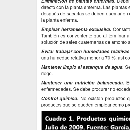
Eliminación de plantas enfermas.
Deben 
directo con la planta enferma. Las plantas 
después de sacarlas se deben quemar en un 
la planta enferma.
Emplear herramienta exclusiva.
Consiste
También es conveniente que al terminar al
solución de sales cuaternarias de amonio
Evitar trabajar con humedades relativa
una humedad relativa menor a 70 %, así co
Mantener limpio el estanque de agua.
Se
riego.
Mantener una nutrición balanceada.
Es
enfermedades. Se debe procurar no exceder
Control químico.
No existen productos qu
productos que se pueden emplear como pr