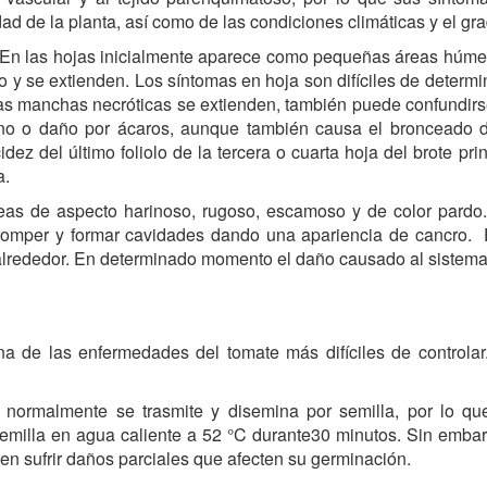
 edad de la planta, así como de las condiciones climáticas y el gr
 En las hojas inicialmente aparece como pequeñas áreas húmed
o y se extienden. Los síntomas en hoja son difíciles de determ
as manchas necróticas se extienden, también puede confundi
rano o daño por ácaros, aunque también causa el bronceado 
acidez del último foliolo de la tercera o cuarta hoja del brote p
a.
áreas de aspecto harinoso, rugoso, escamoso y de color pardo.
 romper y formar cavidades dando una apariencia de cancro. 
alrededor. En determinado momento el daño causado al sistema v
a de las enfermedades del tomate más difíciles de controlar
 normalmente se trasmite y disemina por semilla, por lo que
 semilla en agua caliente a 52 °C durante30 minutos. Sin emba
en sufrir daños parciales que afecten su germinación.