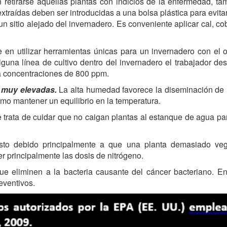
retirarse aquellas plantas con indicios de la enfermedad, ta
extraídas deben ser introducidas a una bolsa plástica para evit
sitio alejado del invernadero. Es conveniente aplicar cal, cob
 en utilizar herramientas únicas para un invernadero con el o
guna línea de cultivo dentro del invernadero el trabajador d
 a concentraciones de 800 ppm.
s muy elevadas.
La alta humedad favorece la diseminación de
mo mantener un equilibrio en la temperatura.
 trata de cuidar que no caigan plantas al estanque de agua par
to debido principalmente a que una planta demasiado vege
 principalmente las dosis de nitrógeno.
e eliminen a la bacteria causante del cáncer bacteriano. E
eventivos.