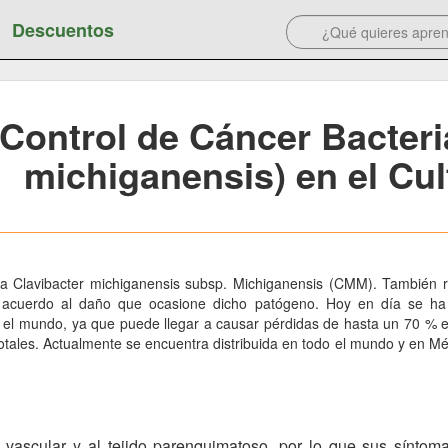
Descuentos
Control de Cáncer Bacteri
michiganensis) en el Cu
ria Clavibacter michiganensis subsp. Michiganensis (CMM). También
de acuerdo al daño que ocasione dicho patógeno. Hoy en día se h
y el mundo, ya que puede llegar a causar pérdidas de hasta un 70 % e
totales. Actualmente se encuentra distribuida en todo el mundo y en M
vascular y al tejido parenquimatoso, por lo que sus síntoma