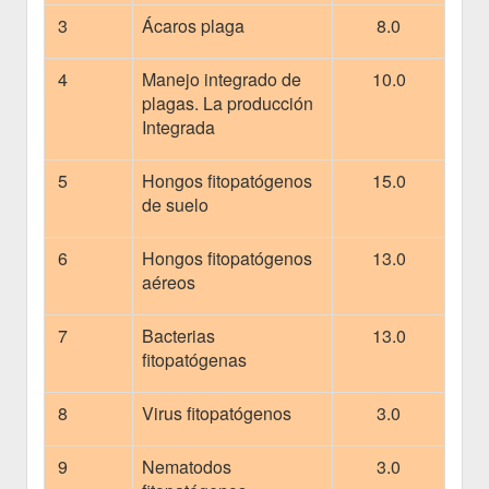
3
Ácaros plaga
8.0
4
Manejo integrado de
10.0
plagas. La producción
Integrada
5
Hongos fitopatógenos
15.0
de suelo
6
Hongos fitopatógenos
13.0
aéreos
7
Bacterias
13.0
fitopatógenas
8
Virus fitopatógenos
3.0
9
Nematodos
3.0