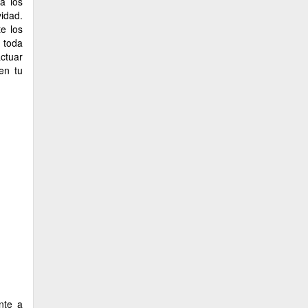
a los
idad.
e los
y toda
actuar
en tu
nte a