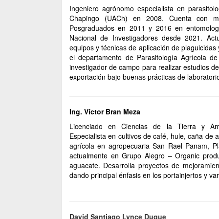
Ingeniero agrónomo especialista en parasitol
Chapingo (UACh) en 2008. Cuenta con ma
Posgraduados en 2011 y 2016 en entomologí
Nacional de Investigadores desde 2021. Act
equipos y técnicas de aplicación de plaguicidas 
el departamento de Parasitología Agrícola d
investigador de campo para realizar estudios d
exportación bajo buenas prácticas de laboratori
Ing. Víctor Bran Meza
Licenciado en Ciencias de la Tierra y Am
Especialista en cultivos de café, hule, caña de
agrícola en agropecuaria San Rael Panam, Pl
actualmente en Grupo Alegro – Organic produ
aguacate. Desarrolla proyectos de mejoramien
dando principal énfasis en los portainjertos y va
David Santiago Lynce Duque