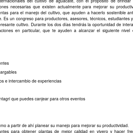
ernacionales del cultivo de aguacate, con el propósito de brindar 
iones necesarias que existen actualmente para mejorar su productiv
as para el manejo del cultivo, que ayuden a hacerlo sostenible ant
e. Es un congreso para productores, asesores, técnicos, estudiantes 
esante cultivo. Durante los dos días tendrás la oportunidad de inter
ciones en particular, que te ayuden a alcanzar el siguiente nivel 
entes
cargables
os e intercambio de experiencias
Intagri que puedes canjear para otros eventos
como a partir de ahí planear su manejo para mejorar su productividad.
ntes para obtener plantas de mejor calidad en vivero y hacer fre