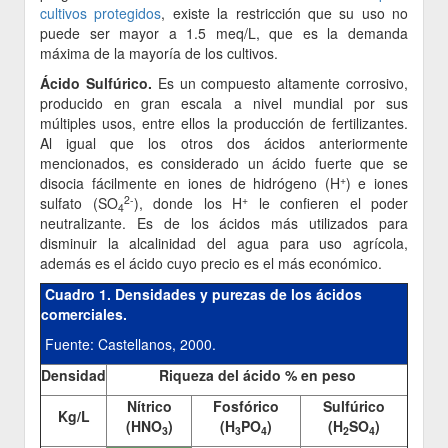
cultivos protegidos
, existe la restricción que su uso no
puede ser mayor a 1.5 meq/L, que es la demanda
máxima de la mayoría de los cultivos.
Ácido Sulfúrico.
Es un compuesto altamente corrosivo,
producido en gran escala a nivel mundial por sus
múltiples usos, entre ellos la producción de fertilizantes.
Al igual que los otros dos ácidos anteriormente
mencionados, es considerado un ácido fuerte que se
+
disocia fácilmente en iones de hidrógeno (H
) e iones
2-
+
sulfato (SO
), donde los H
le confieren el poder
4
neutralizante. Es de los ácidos más utilizados para
disminuir la alcalinidad del agua para uso agrícola,
además es el ácido cuyo precio es el más económico.
Cuadro 1. Densidades y purezas de los ácidos
comerciales.
Fuente: Castellanos, 2000.
Densidad
Riqueza del ácido % en peso
Nítrico
Fosfórico
Sulfúrico
Kg/L
(HNO
)
(H
PO
)
(H
SO
)
3
3
4
2
4