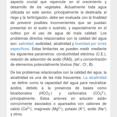
aspecto crucial que repercute en el crecimiento y
desarrollo de los vegetales. Actualmente toda agua
utilizada en este sector, principalmente la destinada al
riego y la fertirrigación, debe ser evaluada con la finalidad
de prevenir posibles inconvenientes que se puedan
presentar en el suelo o sustrato, y especialmente en el
cultivo por el uso de agua de mala calidad. Los
problemas directos relacionados con la calidad del agua
son:
salinidad
, sodicidad, alcalinidad y
toxicidad por iones
específicos
. Estas limitantes se pueden medir mediante
los siguientes parámetros: conductividad eléctrica (C.E.),
relación de adsorción de sodio (RAS), pH y concentración
+
-
de elementos potencialmente tóxicos (Na
, Cl
, B).
De los problemas relacionados con la calidad del agua, la
alcalinidad es una de las más frecuentes.
La alcalinidad
se define como la capacidad del agua para neutralizar
ácidos, debido a la presencia de bases como
-
2-
bicarbonatos (HCO
) y carbonatos (CO
),
3
3
principalmente. Estos aniones en solución están
comúnmente asociados o apareados con cationes de
2+
2+
+
+
calcio (Ca
), magnesio (Mg
), potasio (K
), sodio (Na
)
y otros.