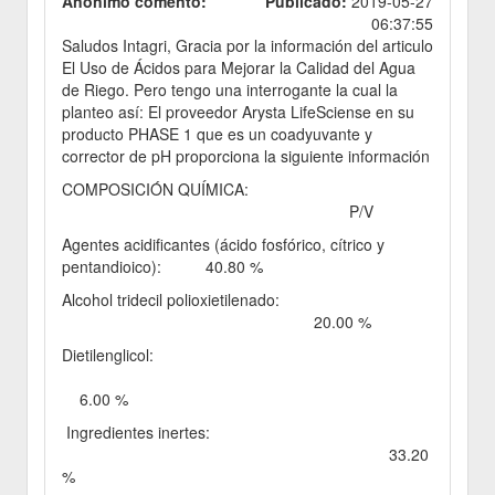
Anónimo comentó:
Publicado:
2019-05-27
06:37:55
Saludos Intagri, Gracia por la información del articulo
El Uso de Ácidos para Mejorar la Calidad del Agua
de Riego. Pero tengo una interrogante la cual la
planteo así: El proveedor Arysta LifeSciense en su
producto PHASE 1 que es un coadyuvante y
corrector de pH proporciona la siguiente información
COMPOSICIÓN QUÍMICA:
P/V
Agentes acidificantes (ácido fosfórico, cítrico y
pentandioico): 40.80 %
Alcohol tridecil polioxietilenado:
20.00 %
Dietilenglicol:
6.00 %
Ingredientes inertes:
33.20
%