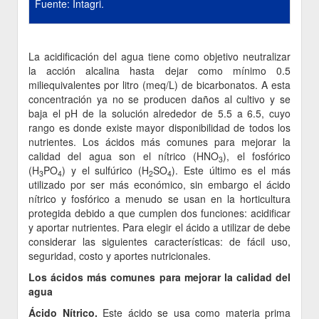
Fuente: Intagri.
La acidificación del agua tiene como objetivo neutralizar
la acción alcalina hasta dejar como mínimo 0.5
miliequivalentes por litro (meq/L) de bicarbonatos. A esta
concentración ya no se producen daños al cultivo y se
baja el pH de la solución alrededor de 5.5 a 6.5, cuyo
rango es donde existe mayor disponibilidad de todos los
nutrientes. Los ácidos más comunes para mejorar la
calidad del agua son el nítrico (HNO
), el fosfórico
3
(H
PO
) y el sulfúrico (H
SO
). Este último es el más
3
4
2
4
utilizado por ser más económico, sin embargo el ácido
nítrico y fosfórico a menudo se usan en la horticultura
protegida debido a que cumplen dos funciones: acidificar
y aportar nutrientes. Para elegir el ácido a utilizar de debe
considerar las siguientes características: de fácil uso,
seguridad, costo y aportes nutricionales.
Los ácidos más comunes para mejorar la calidad del
agua
Ácido Nítrico.
Este ácido se usa como materia prima