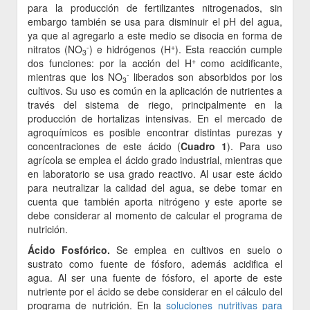
para la producción de fertilizantes nitrogenados, sin
embargo también se usa para disminuir el pH del agua,
ya que al agregarlo a este medio se disocia en forma de
-
+
nitratos (NO
) e hidrógenos (H
). Esta reacción cumple
3
+
dos funciones: por la acción del H
como acidificante,
-
mientras que los NO
liberados son absorbidos por los
3
cultivos. Su uso es común en la aplicación de nutrientes a
través del sistema de riego, principalmente en la
producción de hortalizas intensivas. En el mercado de
agroquímicos es posible encontrar distintas purezas y
concentraciones de este ácido (
Cuadro 1
). Para uso
agrícola se emplea el ácido grado industrial, mientras que
en laboratorio se usa grado reactivo. Al usar este ácido
para neutralizar la calidad del agua, se debe tomar en
cuenta que también aporta nitrógeno y este aporte se
debe considerar al momento de calcular el programa de
nutrición.
Ácido Fosfórico.
Se emplea en cultivos en suelo o
sustrato como fuente de fósforo, además acidifica el
agua. Al ser una fuente de fósforo, el aporte de este
nutriente por el ácido se debe considerar en el cálculo del
programa de nutrición. En la
soluciones nutritivas para