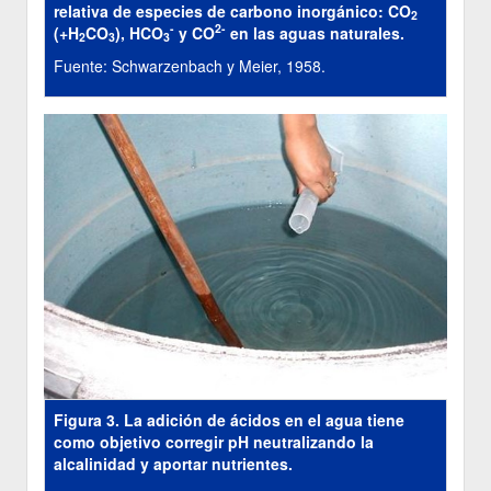
relativa de especies de carbono inorgánico: CO
2
-
2-
(+H
CO
), HCO
y CO
en las aguas naturales.
2
3
3
Fuente: Schwarzenbach y Meier, 1958.
Figura 3. La adición de ácidos en el agua tiene
como objetivo corregir pH neutralizando la
alcalinidad y aportar nutrientes.