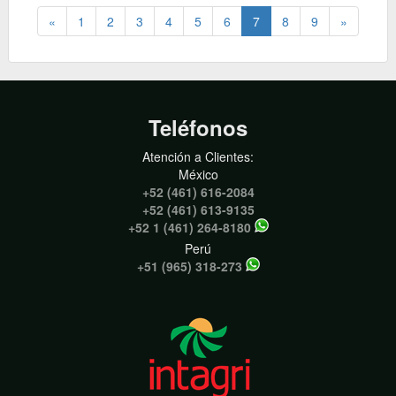
«
1
2
3
4
5
6
7
8
9
»
Teléfonos
Atención a Clientes:
México
+52 (461) 616-2084
+52 (461) 613-9135
+52 1 (461) 264-8180
Perú
+51 (965) 318-273