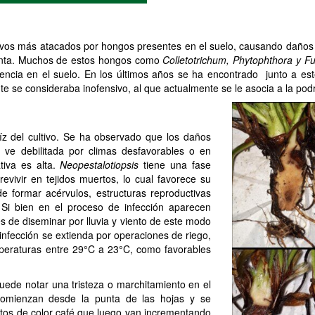
ltivos más atacados por hongos presentes en el suelo, causando da
planta. Muchos de estos hongos como
Colletotrichum, Phytophthora y F
vivencia en el suelo. En los últimos años se ha encontrado junto a e
te se consideraba inofensivo, al que actualmente se le asocia a la po
aíz del cultivo. Se ha observado que los daños
ve debilitada por climas desfavorables o en
iva es alta.
Neopestalotiopsis
tiene una fase
brevivir en tejidos muertos, lo cual favorece su
e formar acérvulos, estructuras reproductivas
. Si bien en el proceso de infección aparecen
les de diseminar por lluvia y viento de este modo
 infección se extienda por operaciones de riego,
emperaturas entre 29°C a 23°C, como favorables
uede notar una tristeza o marchitamiento en el
 comienzan desde la punta de las hojas y se
ntos de color café que luego van incrementando