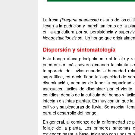
La fresa
(Fragaria ananassa)
es uno de los cu
llevan a la pudrición y marchitamiento de la 
en la agricultura por su persistencia y super
Neopestalotiopsis sp
. Un hongo que originalmen
Dispersión y sintomatología
Este hongo ataca principalmente al follaje y r
pueden ser más severos cuando la planta se 
temporada de lluvias cuando la humedad relat
saprofítica, es decir, tiene la capacidad de so
diseminación, además de tener la capacidad d
asexuales, fáciles de diseminar por el viento
conidios, debajo de la cutícula del hongo y fáci
infectan distintas plantas. Es muy común que la
cultivo y salpicaduras de lluvia. Se asocian t
para el desarrollo del hongo.
En general, al comienzo de la enfermedad se p
follaje de la planta. Los primeros síntomas
extienden hasta la base, iniciando con unos pu