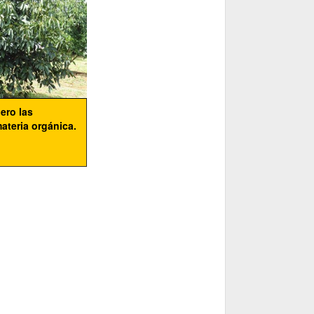
ero las
ateria orgánica.