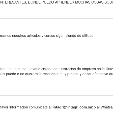
Y INTERESANTES, DONDE PUEDO APRENDER MUCHAS COSAS SOB
:
ramos nuestros artículos y cursos sigan siendo de utilidad.
este mento curso noveno ciclode adminstracion de empress en la Unive
,si puedo o no quisiera la respuesta muy pronto y deser afirmativo qu
:
mayor información comunícate a:
intagri@intagri.com.mx
o al Whatsa