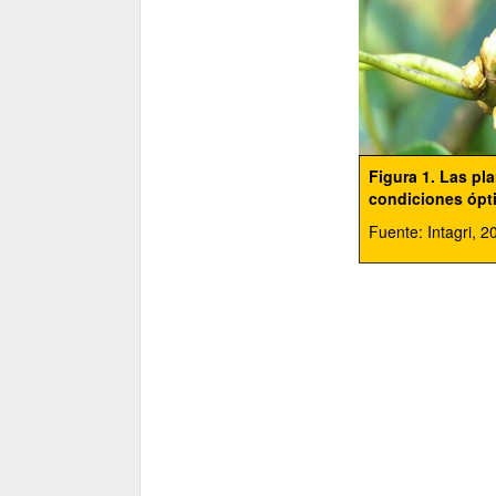
Figura 1. Las pl
condiciones ópti
Fuente: Intagri, 2