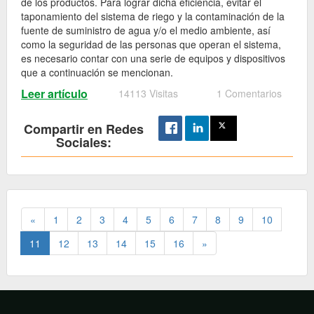
de los productos. Para lograr dicha eficiencia, evitar el
taponamiento del sistema de riego y la contaminación de la
fuente de suministro de agua y/o el medio ambiente, así
como la seguridad de las personas que operan el sistema,
es necesario contar con una serie de equipos y dispositivos
que a continuación se mencionan.
Leer artículo
14113 Visitas
1 Comentarios
Compartir en Redes
Sociales:
«
1
2
3
4
5
6
7
8
9
10
11
12
13
14
15
16
»